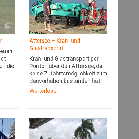
m
Attersee – Kran- und
Glastransport
neuen
iet
Kran- und Glastransport per
ch die
Ponton über den Attersee, da
keine Zufahrtsmöglichkeit zum
Bauvorhaben bestanden hat.
Weiterlesen