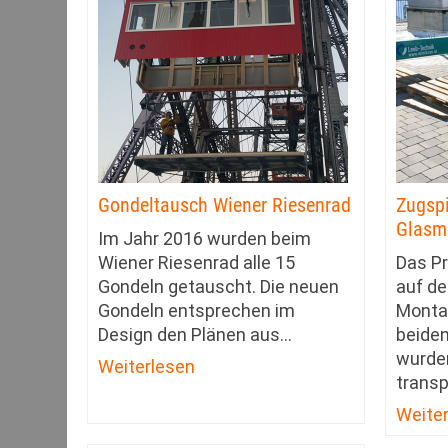
Gondeltausch Wiener Riesenrad
Zugspi
Glasm
Im Jahr 2016 wurden beim
Wiener Riesenrad alle 15
Das Pr
Gondeln getauscht. Die neuen
auf de
Gondeln entsprechen im
Montag
Design den Plänen aus
…
beide
wurden
Weiterlesen
transp
Weite