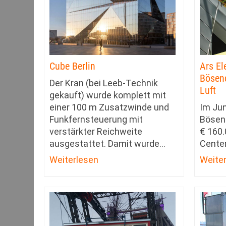
Cube Berlin
Ars El
Bösend
Der Kran (bei Leeb-Technik
Luft
gekauft) wurde komplett mit
einer 100 m Zusatzwinde und
Im Jun
Funkfernsteuerung mit
Bösend
verstärkter Reichweite
€ 160.
ausgestattet. Damit wurde
…
Center
Weiterlesen
Weite