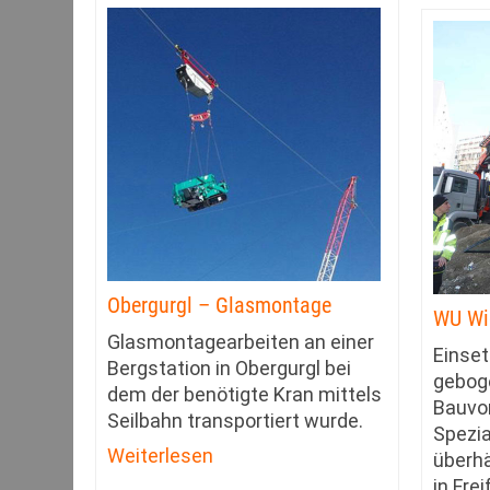
Obergurgl – Glasmontage
WU Wi
Glasmontagearbeiten an einer
Einset
Bergstation in Obergurgl bei
gebog
dem der benötigte Kran mittels
Bauvo
Seilbahn transportiert wurde.
Spezia
Weiterlesen
überh
in Fre