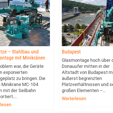
tze – Stahlbau und
Budapest
ontage mit Minikränen
Glasmontage hoch über
oblem war, die Geräte
Donauufer mitten in der
n exponierten
Altstadt von Budapest m
eplatz zu bringen. Die
äußerst begrenzten
n Minikrane MC-104
Platzverhältnissen und s
 mit der Seilbahn
großen Elementen –
…
ortiert.
…
Weiterlesen
rlesen