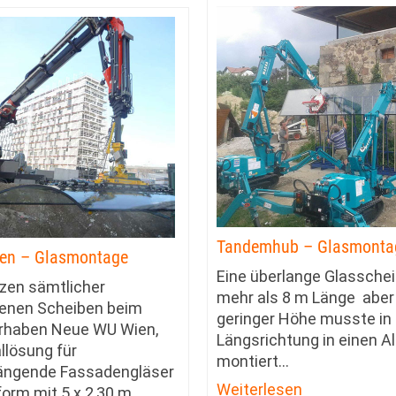
Tandemhub – Glasmonta
en – Glasmontage
Eine überlange Glasschei
zen sämtlicher
mehr als 8 m Länge aber
enen Scheiben beim
geringer Höhe musste in
rhaben Neue WU Wien,
Längsrichtung in einen A
llösung für
montiert
…
ängende Fassadengläser
Weiterlesen
iform mit 5 x 2,30 m
…