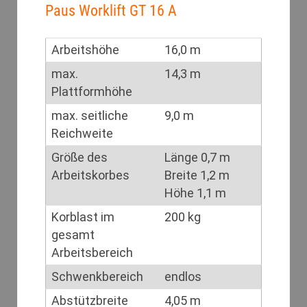
Paus Worklift GT 16 A
Arbeitshöhe
16,0 m
max.
14,3 m
Plattformhöhe
max. seitliche
9,0 m
Reichweite
Größe des
Länge 0,7 m
Arbeitskorbes
Breite 1,2 m
Höhe 1,1 m
Korblast im
200 kg
gesamt
Arbeitsbereich
Schwenkbereich
endlos
Abstützbreite
4,05 m