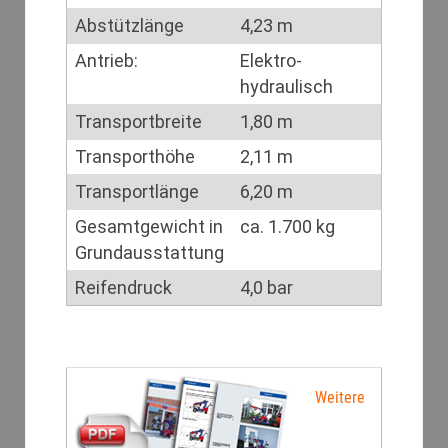
Abstützlänge
4,23 m
Antrieb:
Elektro-
hydraulisch
Transportbreite
1,80 m
Transporthöhe
2,11 m
Transportlänge
6,20 m
Gesamtgewicht in
ca. 1.700 kg
Grundausstattung
Reifendruck
4,0 bar
Weitere