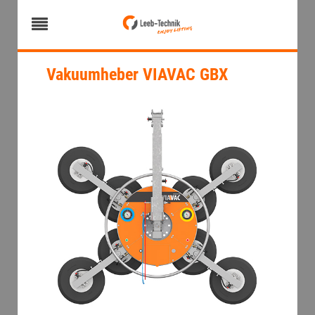
Vakuumheber VIAVAC GBX