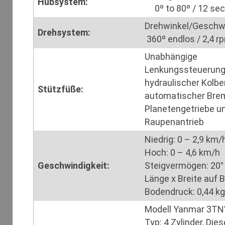
Hubsystem:
0º to 80º / 1
Drehwinkel/Geschw
Drehsystem:
360º endlos / 2,4 r
Unabhängige
Lenkungssteuerung
hydraulischer Kolb
Stützfüße:
automatischer Bre
Planetengetriebe u
Raupenantrieb
Niedrig: 0 – 2,9 km/
Hoch: 0 – 4,6 km/h
Geschwindigkeit:
Steigvermögen: 20°
Länge x Breite auf 
Bodendruck: 0,44 kg
Modell Yanmar 3T
Typ: 4 Zylinder, Die