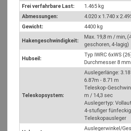
Frei verfahrbare Last:
1.465 kg
Abmessungen:
4.020 x 1.740 x 2.4
Gewicht:
4400 kg
Max. 19,8 m / min, (
Hakengeschwindigkeit:
geschoren, 4-lagig)
Typ IWRC 6xWS (26
Hubseil:
Durchmesser 8 mm 
Auslegerlänge: 3.18
6.87m - 8.71 m
Teleskop-Geschwind
Teleskopsystem:
m / 14,3 sec
Auslegertyp: Volla
4-stufiger fünfeckig
Teleskopausleger
Auslegerwinkel/Ge