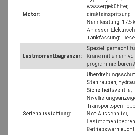
wassergekühlter,
Motor:
direkteinspritzung
Nennleistung: 17,5 
Anlasser: Elektrisch
Tankfassung: Diesel
Speziell gemacht f
Lastmomentbegrenzer:
Krane mit einem vol
programmierbaren 
Überdrehungsschut
Stahlraupen, hydrau
Sicherheitsventile,
Nivellierungsanzeig
Transportsperrhebel
Serienausstattung:
Not-Ausschalter,
Lastmomentbegrenz
Betriebswarnleucht