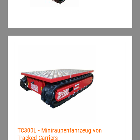
TC300L - Miniraupenfahrzeug von
Tracked Carriers